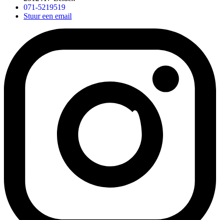
071-5219519
Stuur een email