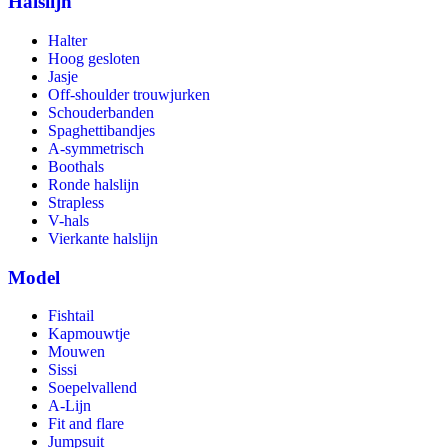
Halslijn
Halter
Hoog gesloten
Jasje
Off-shoulder trouwjurken
Schouderbanden
Spaghettibandjes
A-symmetrisch
Boothals
Ronde halslijn
Strapless
V-hals
Vierkante halslijn
Model
Fishtail
Kapmouwtje
Mouwen
Sissi
Soepelvallend
A-Lijn
Fit and flare
Jumpsuit